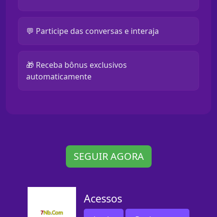
💬 Participe das conversas e interaja
🎁 Receba bônus exclusivos
automaticamente
SEGUIR AGORA
Acessos