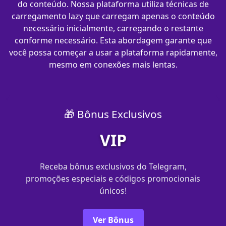
do conteúdo. Nossa plataforma utiliza técnicas de
carregamento lazy que carregam apenas o conteúdo
necessário inicialmente, carregando o restante
conforme necessário. Esta abordagem garante que
você possa começar a usar a plataforma rapidamente,
mesmo em conexões mais lentas.
🎁 Bônus Exclusivos
VIP
Receba bônus exclusivos do Telegram,
promoções especiais e códigos promocionais
únicos!
Ver Bônus