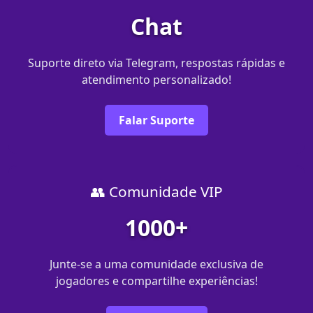
Chat
Suporte direto via Telegram, respostas rápidas e
atendimento personalizado!
Falar Suporte
👥 Comunidade VIP
1000+
Junte-se a uma comunidade exclusiva de
jogadores e compartilhe experiências!