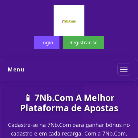
Login
Registrar-se
Menu
📱 7Nb.Com A Melhor
Plataforma de Apostas
Cadastre-se na 7Nb.Com para ganhar bônus no
cadastro e em cada recarga. Com a 7Nb.Com,