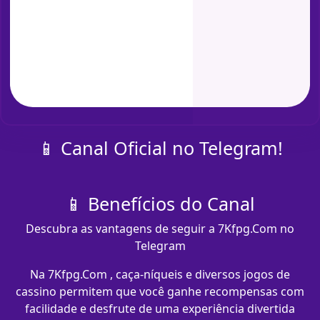
📱 Canal Oficial no Telegram!
📱 Benefícios do Canal
Descubra as vantagens de seguir a 7Kfpg.Com no
Telegram
Na 7Kfpg.Com , caça-níqueis e diversos jogos de
cassino permitem que você ganhe recompensas com
facilidade e desfrute de uma experiência divertida