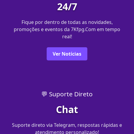
24/7
Fique por dentro de todas as novidades,
promoções e eventos da 7Kfpg.Com em tempo
real!
Ver Notícias
💬 Suporte Direto
Chat
Suporte direto via Telegram, respostas rápidas e
atendimento personalizado!