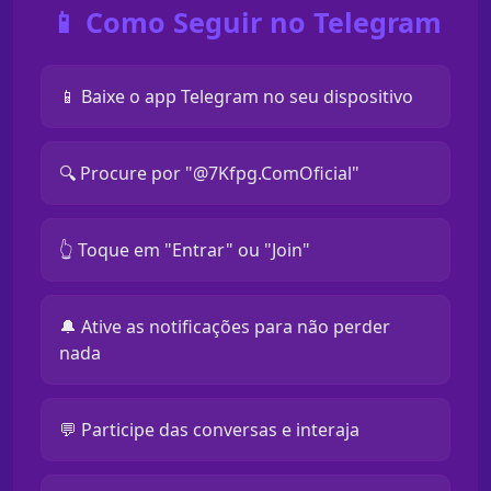
📱 Como Seguir no Telegram
📱 Baixe o app Telegram no seu dispositivo
🔍 Procure por "@7Kfpg.ComOficial"
👆 Toque em "Entrar" ou "Join"
🔔 Ative as notificações para não perder
nada
💬 Participe das conversas e interaja