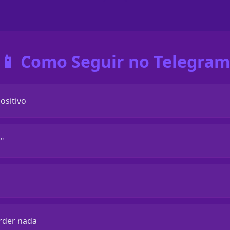
📱 Como Seguir no Telegram
ositivo
"
erder nada