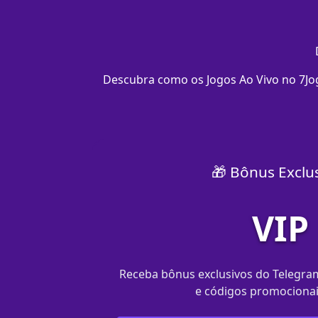
Descubra como os Jogos Ao Vivo no 7Jog
🎁 Bônus Exclu
VIP
Receba bônus exclusivos do Telegra
e códigos promocionai