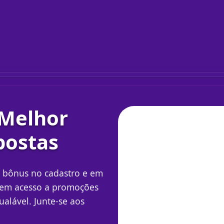
 Melhor
postas
 bônus no cadastro e em
tem acesso a promoções
ualável. Junte-se aos