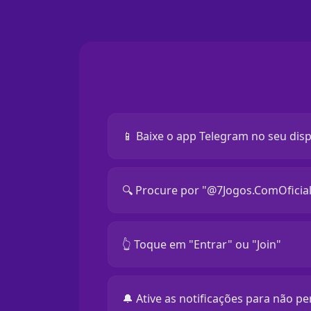
📱 Baixe o app Telegram no seu disp
🔍 Procure por "@7Jogos.ComOficial
👆 Toque em "Entrar" ou "Join"
🔔 Ative as notificações para não p