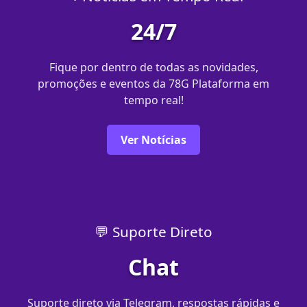
24/7
Fique por dentro de todas as novidades,
promoções e eventos da 78G Plataforma em
tempo real!
Ver Notícias
💬 Suporte Direto
Chat
Suporte direto via Telegram, respostas rápidas e