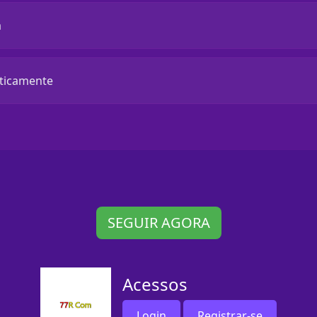
a
aticamente
SEGUIR AGORA
Acessos
Login
Registrar-se