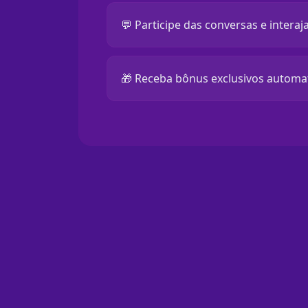
💬 Participe das conversas e interaj
🎁 Receba bônus exclusivos autom