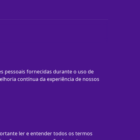
s pessoais fornecidas durante o uso de
elhoria contínua da experiência de nossos
ortante ler e entender todos os termos