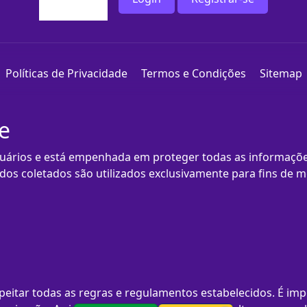
Políticas de Privacidade
Termos e Condições
Sitemap
de
usuários e está empenhada em proteger todas as informaçõe
os coletados são utilizados exclusivamente para fins de m
itar todas as regras e regulamentos estabelecidos. É imp