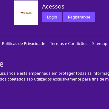
Acessos
Login
Registrar-se
Políticas de Privacidade
Termos e Condições
Sitemap
de
s usuários e está empenhada em proteger todas as informa
os coletados são utilizados exclusivamente para fins de m