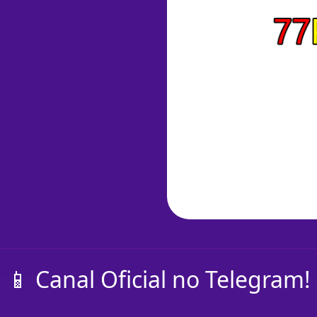
📱 Canal Oficial no Telegram!