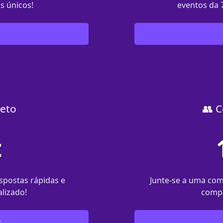
s únicos!
eventos da 
reto
👥 
t
espostas rápidas e
Junte-se a uma com
lizado!
compa
e