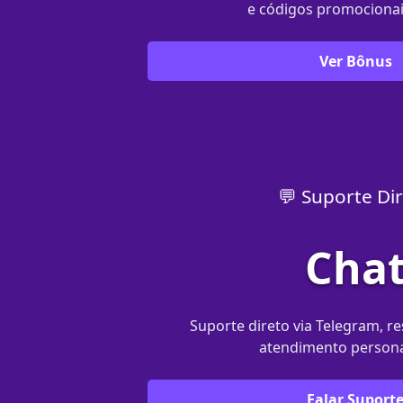
e códigos promocionai
Ver Bônus
💬 Suporte Di
Cha
Suporte direto via Telegram, r
atendimento persona
Falar Suport