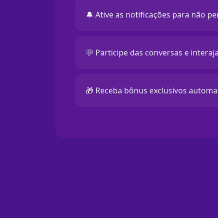
🔔 Ative as notificações para não p
💬 Participe das conversas e interaj
🎁 Receba bônus exclusivos autom