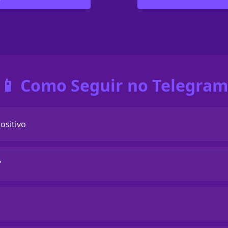
📱 Como Seguir no Telegram
ositivo
"