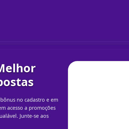
Melhor
postas
 bônus no cadastro e em
tem acesso a promoções
ualável. Junte-se aos