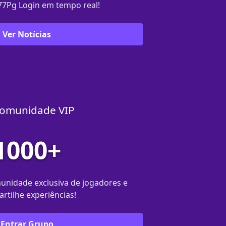
77Pg Login em tempo real!
Ver Notícias
Comunidade VIP
1000+
unidade exclusiva de jogadores e
rtilhe experiências!
Entrar Grupo