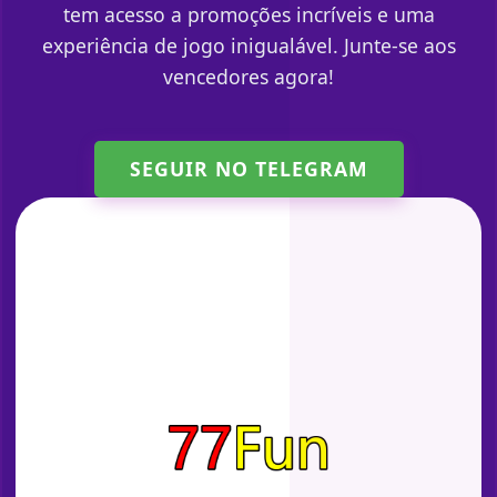
tem acesso a promoções incríveis e uma
experiência de jogo inigualável. Junte-se aos
vencedores agora!
SEGUIR NO TELEGRAM