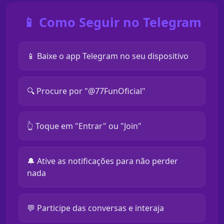
📱 Como Seguir no Telegram
📱 Baixe o app Telegram no seu dispositivo
🔍 Procure por "@77FunOficial"
👆 Toque em "Entrar" ou "Join"
🔔 Ative as notificações para não perder
nada
💬 Participe das conversas e interaja