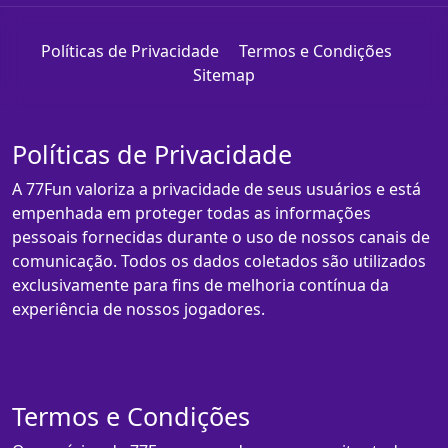
Políticas de Privacidade
Termos e Condições
Sitemap
Políticas de Privacidade
A 77Fun valoriza a privacidade de seus usuários e está
empenhada em proteger todas as informações
pessoais fornecidas durante o uso de nossos canais de
comunicação. Todos os dados coletados são utilizados
exclusivamente para fins de melhoria contínua da
experiência de nossos jogadores.
Termos e Condições