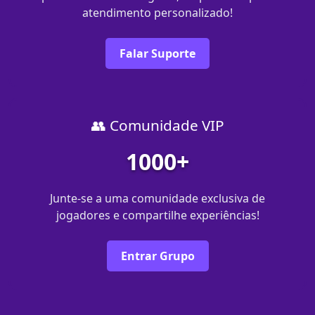
atendimento personalizado!
Falar Suporte
👥 Comunidade VIP
1000+
Junte-se a uma comunidade exclusiva de
jogadores e compartilhe experiências!
Entrar Grupo