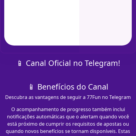
📱 Canal Oficial no Telegram!
📱 Benefícios do Canal
Descubra as vantagens de seguir a 77Fun no Telegram
O acompanhamento de progresso também inclui
notificações automáticas que o alertam quando você
está próximo de cumprir os requisitos de apostas ou
quando novos benefícios se tornam disponíveis. Estas