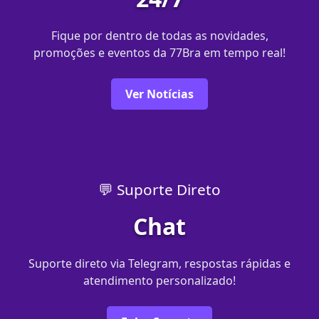
Fique por dentro de todas as novidades,
promoções e eventos da 77Bra em tempo real!
Ver Notícias
💬 Suporte Direto
Chat
Suporte direto via Telegram, respostas rápidas e
atendimento personalizado!