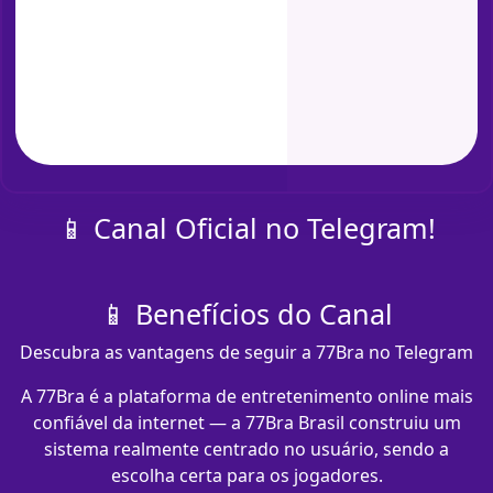
📱 Canal Oficial no Telegram!
📱 Benefícios do Canal
Descubra as vantagens de seguir a 77Bra no Telegram
A 77Bra é a plataforma de entretenimento online mais
confiável da internet — a 77Bra Brasil construiu um
sistema realmente centrado no usuário, sendo a
escolha certa para os jogadores.