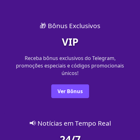
🎁 Bônus Exclusivos
VIP
Receba bônus exclusivos do Telegram,
promoções especiais e códigos promocionais
únicos!
Ver Bônus
📢 Notícias em Tempo Real
24/7