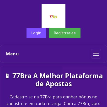
Login
Registrar-se
Menu
📱 77Bra A Melhor Plataforma
de Apostas
Cadastre-se na 77Bra para ganhar bônus no
cadastro e em cada recarga. Com a 77Bra, você