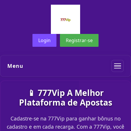
Login
Registrar-se
Menu
📱 777Vip A Melhor
Plataforma de Apostas
Cadastre-se na 777Vip para ganhar bônus no
cadastro e em cada recarga. Com a 777Vip, você