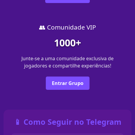
👥 Comunidade VIP
1000+
Junte-se a uma comunidade exclusiva de
jogadores e compartilhe experiências!
Entrar Grupo
📱 Como Seguir no Telegram