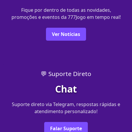
Fique por dentro de todas as novidades,
promoções e eventos da 777Jogo em tempo real!
Ver Notícias
💬 Suporte Direto
Chat
Suporte direto via Telegram, respostas rápidas e
atendimento personalizado!
Falar Suporte