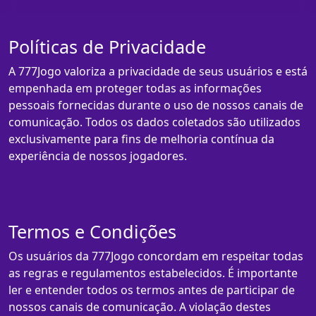
Políticas de Privacidade
A 777Jogo valoriza a privacidade de seus usuários e está
empenhada em proteger todas as informações
pessoais fornecidas durante o uso de nossos canais de
comunicação. Todos os dados coletados são utilizados
exclusivamente para fins de melhoria contínua da
experiência de nossos jogadores.
Termos e Condições
Os usuários da 777Jogo concordam em respeitar todas
as regras e regulamentos estabelecidos. É importante
ler e entender todos os termos antes de participar de
nossos canais de comunicação. A violação destes