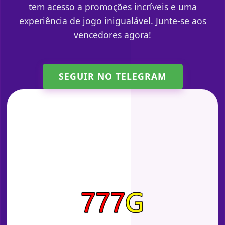
tem acesso a promoções incríveis e uma
experiência de jogo inigualável. Junte-se aos
vencedores agora!
SEGUIR NO TELEGRAM