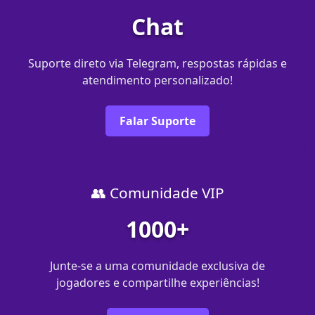
Chat
Suporte direto via Telegram, respostas rápidas e
atendimento personalizado!
Falar Suporte
👥 Comunidade VIP
1000+
Junte-se a uma comunidade exclusiva de
jogadores e compartilhe experiências!