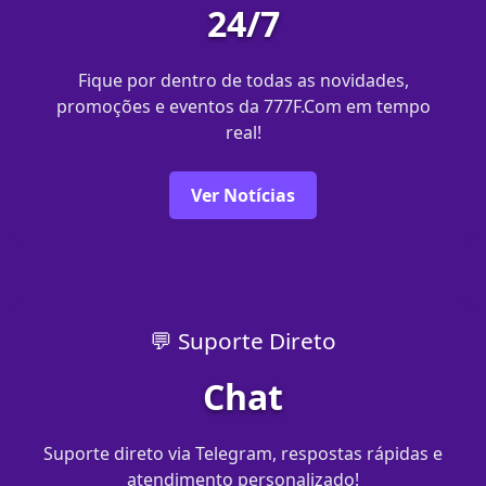
24/7
Fique por dentro de todas as novidades,
promoções e eventos da 777F.Com em tempo
real!
Ver Notícias
💬 Suporte Direto
Chat
Suporte direto via Telegram, respostas rápidas e
atendimento personalizado!