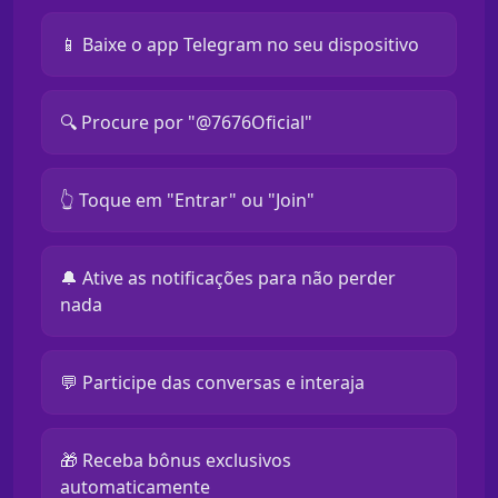
📱 Baixe o app Telegram no seu dispositivo
🔍 Procure por "@7676Oficial"
👆 Toque em "Entrar" ou "Join"
🔔 Ative as notificações para não perder
nada
💬 Participe das conversas e interaja
🎁 Receba bônus exclusivos
automaticamente