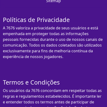
Sitemap
Políticas de Privacidade
A 7676 valoriza a privacidade de seus usuários e está
empenhada em proteger todas as informações
pessoais fornecidas durante o uso de nossos canais de
comunicação. Todos os dados coletados são utilizados
exclusivamente para fins de melhoria contínua da
experiência de nossos jogadores.
Termos e Condições
Os usuários da 7676 concordam em respeitar todas as
regras e regulamentos estabelecidos. É importante ler
e entender todos os termos antes de participar de