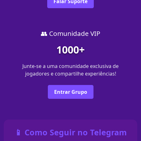
Falar Suporte
👥 Comunidade VIP
1000+
Junte-se a uma comunidade exclusiva de
jogadores e compartilhe experiências!
Entrar Grupo
📱 Como Seguir no Telegram