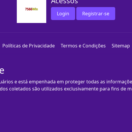
Acessos
Login
Registrar-se
Políticas de Privacidade
Termos e Condições
Sitemap
de
suários e está empenhada em proteger todas as informaçõe
os coletados são utilizados exclusivamente para fins de m