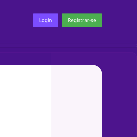
Login
Registrar-se