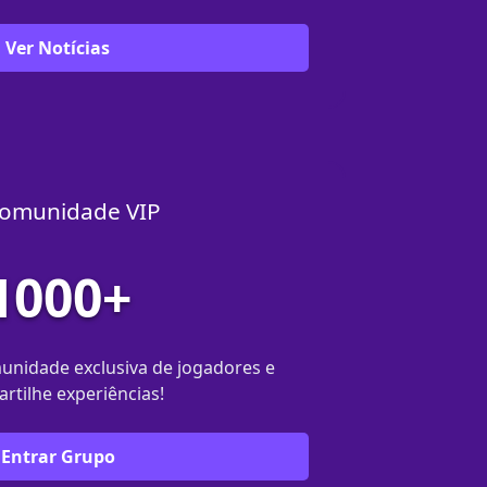
Ver Notícias
Comunidade VIP
1000+
unidade exclusiva de jogadores e
rtilhe experiências!
Entrar Grupo