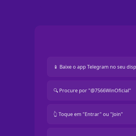
📱 Baixe o app Telegram no seu disp
🔍 Procure por "@7566WinOficial"
👆 Toque em "Entrar" ou "Join"