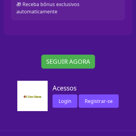
🎁 Receba bônus exclusivos
automaticamente
SEGUIR AGORA
Acessos
Login
Registrar-se