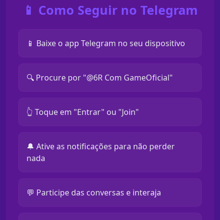
📱 Como Seguir no Telegram
📱 Baixe o app Telegram no seu dispositivo
🔍 Procure por "@6R Com GameOficial"
👆 Toque em "Entrar" ou "Join"
🔔 Ative as notificações para não perder
nada
💬 Participe das conversas e interaja