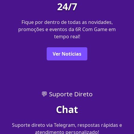
24/7
Fique por dentro de todas as novidades,
promoções e eventos da 6R Com Game em
tempo real!
Ver Notícias
💬 Suporte Direto
Chat
Suporte direto via Telegram, respostas rápidas e
atendimento personalizado!