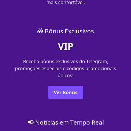
mais confortável.
🎁 Bônus Exclusivos
VIP
Receba bônus exclusivos do Telegram,
promoções especiais e códigos promocionais
únicos!
Ver Bônus
📢 Notícias em Tempo Real