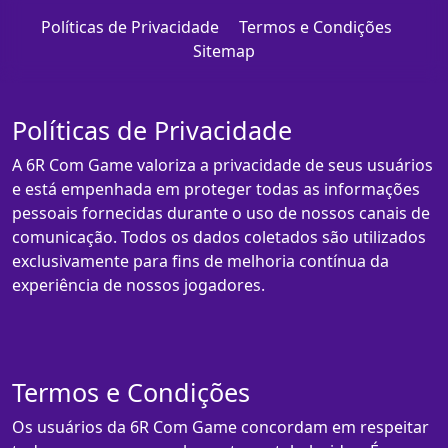
Políticas de Privacidade
Termos e Condições
Sitemap
Políticas de Privacidade
A 6R Com Game valoriza a privacidade de seus usuários
e está empenhada em proteger todas as informações
pessoais fornecidas durante o uso de nossos canais de
comunicação. Todos os dados coletados são utilizados
exclusivamente para fins de melhoria contínua da
experiência de nossos jogadores.
Termos e Condições
Os usuários da 6R Com Game concordam em respeitar