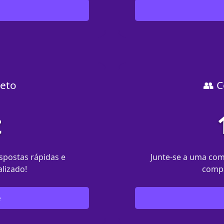
reto
👥 
t
espostas rápidas e
Junte-se a uma com
lizado!
compa
e