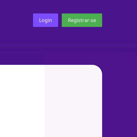
Login
Registrar-se