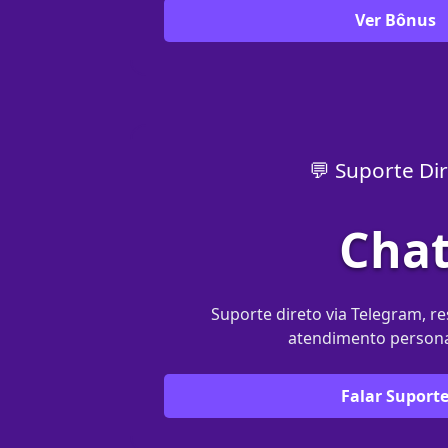
Ver Bônus
💬 Suporte Di
Cha
Suporte direto via Telegram, r
atendimento persona
Falar Suport