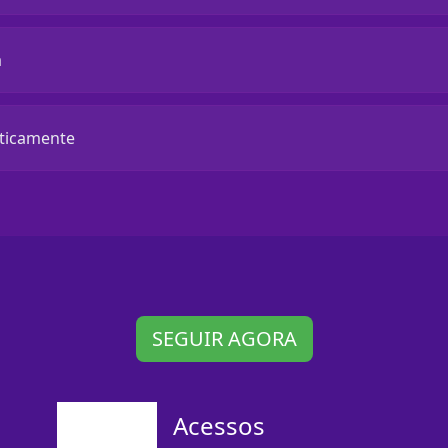
a
aticamente
SEGUIR AGORA
Acessos