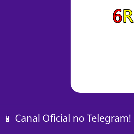
📱 Canal Oficial no Telegram!