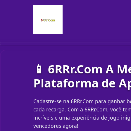
📱 6RRr.Com A M
Plataforma de A
Cadastre-se na 6RRr.Com para ganhar b
cada recarga. Com a 6RRr.Com, você te
incríveis e uma experiência de jogo inig
vencedores agora!