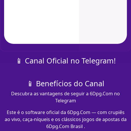
📱 Canal Oficial no Telegram!
📱 Benefícios do Canal
Descubra as vantagens de seguir a 6Dpg.Com no
Telegram
Este é o software oficial da 6Dpg.Com — com crupiês
ao vivo, caça-níqueis e os clássicos jogos de apostas da
6Dpg.Com Brasil .