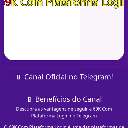
📱 Canal Oficial no Telegram!
📱 Benefícios do Canal
Descubra as vantagens de seguir a 69K Com
Plataforma Login no Telegram
O 69K Com Plataforma Login é uma das plataformas de