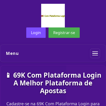
Login
Registrar-se
Menu
📱 69K Com Plataforma Login
A Melhor Plataforma de
Apostas
Cadastre-se na 69K Com Plataforma Login para