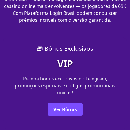
cassino online mais envolventes — os jogadores da 69K
Com Plataforma Login Brasil podem conquistar
prêmios incríveis com diversão garantida.
🎁 Bônus Exclusivos
VIP
Receba bônus exclusivos do Telegram,
promoções especiais e códigos promocionais
únicos!
Ver Bônus