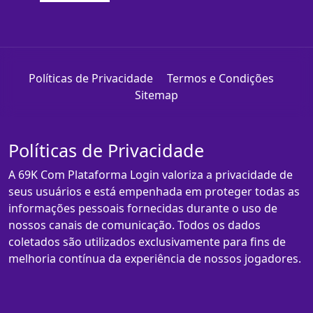
Políticas de Privacidade
Termos e Condições
Sitemap
Políticas de Privacidade
A 69K Com Plataforma Login valoriza a privacidade de
seus usuários e está empenhada em proteger todas as
informações pessoais fornecidas durante o uso de
nossos canais de comunicação. Todos os dados
coletados são utilizados exclusivamente para fins de
melhoria contínua da experiência de nossos jogadores.