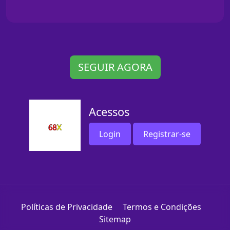
SEGUIR AGORA
Acessos
Login
Registrar-se
Políticas de Privacidade
Termos e Condições
Sitemap