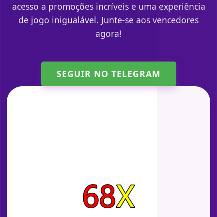
acesso a promoções incríveis e uma experiência
de jogo inigualável. Junte-se aos vencedores
agora!
SEGUIR NO TELEGRAM