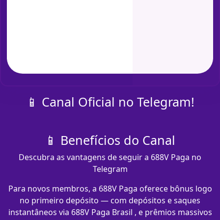
📱 Canal Oficial no Telegram!
📱 Benefícios do Canal
Descubra as vantagens de seguir a 688V Paga no
Telegram
Para novos membros, a 688V Paga oferece bônus logo
no primeiro depósito — com depósitos e saques
instantâneos via 688V Paga Brasil , e prêmios massivos