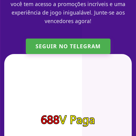
você tem acesso a promoções incríveis e uma
experiência de jogo inigualável. Junte-se aos
vencedores agora!
SEGUIR NO TELEGRAM