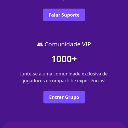
Falar Suporte
👥 Comunidade VIP
1000+
Junte-se a uma comunidade exclusiva de
jogadores e compartilhe experiências!
Entrar Grupo