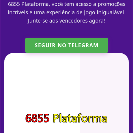
6855 Plataforma, você tem acesso a promoções
incríveis e uma experiência de jogo inigualável.
Junte-se aos vencedores agora!
SEGUIR NO TELEGRAM