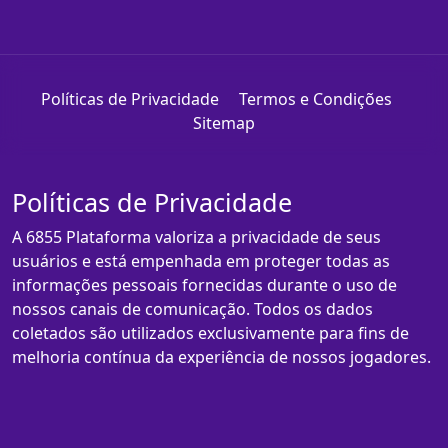
Políticas de Privacidade
Termos e Condições
Sitemap
Políticas de Privacidade
A 6855 Plataforma valoriza a privacidade de seus
usuários e está empenhada em proteger todas as
informações pessoais fornecidas durante o uso de
nossos canais de comunicação. Todos os dados
coletados são utilizados exclusivamente para fins de
melhoria contínua da experiência de nossos jogadores.