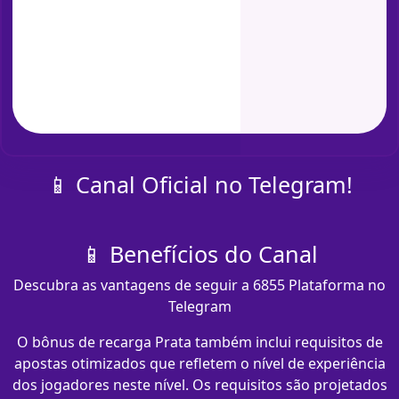
📱 Canal Oficial no Telegram!
📱 Benefícios do Canal
Descubra as vantagens de seguir a 6855 Plataforma no
Telegram
O bônus de recarga Prata também inclui requisitos de
apostas otimizados que refletem o nível de experiência
dos jogadores neste nível. Os requisitos são projetados