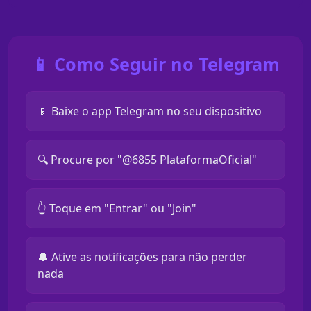
📱 Como Seguir no Telegram
📱 Baixe o app Telegram no seu dispositivo
🔍 Procure por "@6855 PlataformaOficial"
👆 Toque em "Entrar" ou "Join"
🔔 Ative as notificações para não perder
nada