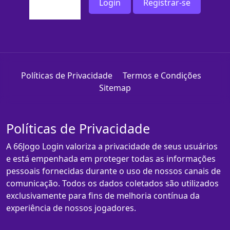
Login
Registrar-se
Políticas de Privacidade
Termos e Condições
Sitemap
Políticas de Privacidade
A 66Jogo Login valoriza a privacidade de seus usuários
e está empenhada em proteger todas as informações
pessoais fornecidas durante o uso de nossos canais de
comunicação. Todos os dados coletados são utilizados
exclusivamente para fins de melhoria contínua da
experiência de nossos jogadores.