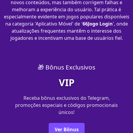
novos conteúdos, mas também corrigem falhas e
melhoram a experiência do usuário. Tal prática é
especialmente evidente em jogos populares disponíveis
na categoria 'Aplicativo Móvel' de '
66Jogo Login
', onde
atualizações frequentes mantêm o interesse dos
jogadores e incentivam uma base de usuários fiel.
🎁 Bônus Exclusivos
VIP
Receba bônus exclusivos do Telegram,
promoções especiais e códigos promocionais
únicos!
Ver Bônus