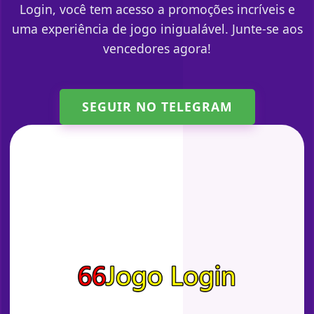
Login, você tem acesso a promoções incríveis e
uma experiência de jogo inigualável. Junte-se aos
vencedores agora!
SEGUIR NO TELEGRAM