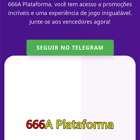
666A Plataforma, você tem acesso a promoções
incríveis e uma experiência de jogo inigualável.
Junte-se aos vencedores agora!
SEGUIR NO TELEGRAM