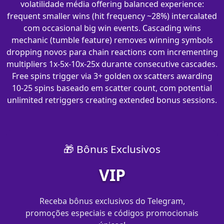
volatilidade média offering balanced experience:
frequent smaller wins (hit frequency ~28%) intercalated
com occasional big win events. Cascading wins
mechanic (tumble feature) removes winning symbols
dropping novos para chain reactions com incrementing
multipliers 1x-5x-10x-25x durante consecutive cascades.
Free spins trigger via 3+ golden ox scatters awarding
10-25 spins baseado em scatter count, com potential
unlimited retriggers creating extended bonus sessions.
🎁 Bônus Exclusivos
VIP
Receba bônus exclusivos do Telegram,
promoções especiais e códigos promocionais