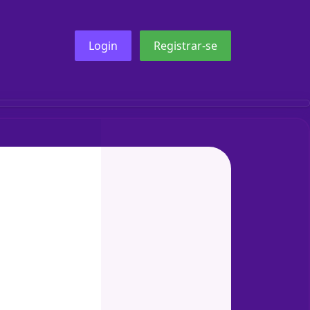
Login
Registrar-se