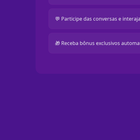
💬 Participe das conversas e interaj
🎁 Receba bônus exclusivos autom