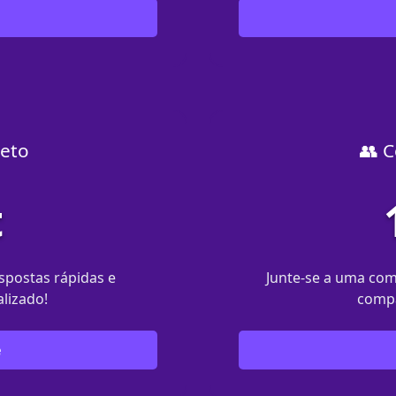
reto
👥 
t
espostas rápidas e
Junte-se a uma com
lizado!
compa
e