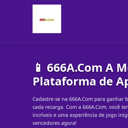
📱 666A.Com A M
Plataforma de A
Cadastre-se na 666A.Com para ganhar 
cada recarga. Com a 666A.Com, você t
incríveis e uma experiência de jogo inig
vencedores agora!