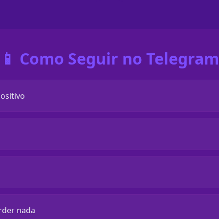
📱 Como Seguir no Telegram
ositivo
erder nada