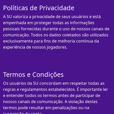
Políticas de Privacidade
A 5U valoriza a privacidade de seus usuários e está
empenhada em proteger todas as informações
pessoais fornecidas durante o uso de nossos canais de
comunicação. Todos os dados coletados são utilizados
exclusivamente para fins de melhoria contínua da
experiência de nossos jogadores.
Termos e Condições
Os usuários da 5U concordam em respeitar todas as
regras e regulamentos estabelecidos. É importante ler
e entender todos os termos antes de participar de
nossos canais de comunicação. A violação destes
termos pode resultar em penalizações ou na
suspensão da conta.