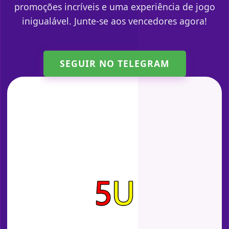
promoções incríveis e uma experiência de jogo
inigualável. Junte-se aos vencedores agora!
SEGUIR NO TELEGRAM