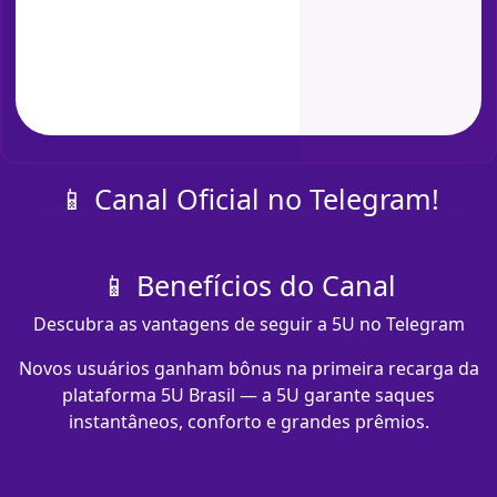
📱 Canal Oficial no Telegram!
📱 Benefícios do Canal
Descubra as vantagens de seguir a 5U no Telegram
Novos usuários ganham bônus na primeira recarga da
plataforma 5U Brasil — a 5U garante saques
instantâneos, conforto e grandes prêmios.