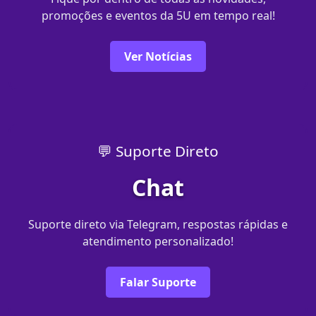
promoções e eventos da 5U em tempo real!
Ver Notícias
💬 Suporte Direto
Chat
Suporte direto via Telegram, respostas rápidas e
atendimento personalizado!
Falar Suporte