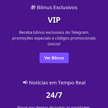
🎁 Bônus Exclusivos
VIP
Receba bônus exclusivos do Telegram,
promoções especiais e códigos promocionais
únicos!
Ver Bônus
📢 Notícias em Tempo Real
24/7
Fique por dentro de todas as novidades,