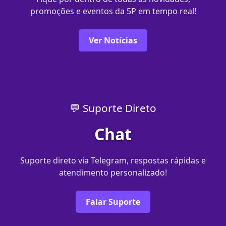
promoções e eventos da 5P em tempo real!
Ver Notícias
💬 Suporte Direto
Chat
Suporte direto via Telegram, respostas rápidas e
atendimento personalizado!
Falar Suporte