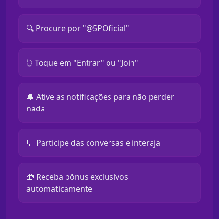
🔍 Procure por "@5POficial"
👆 Toque em "Entrar" ou "Join"
🔔 Ative as notificações para não perder
nada
💬 Participe das conversas e interaja
🎁 Receba bônus exclusivos
automaticamente