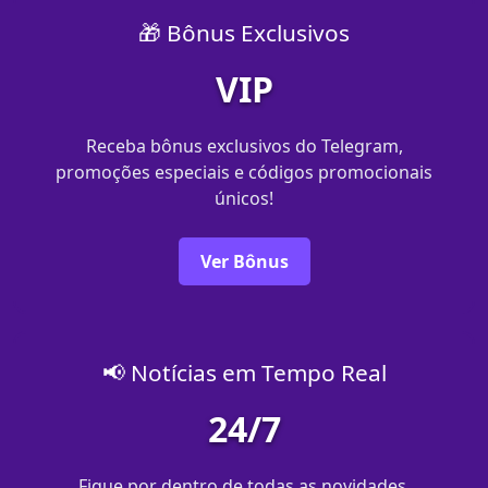
🎁 Bônus Exclusivos
VIP
Receba bônus exclusivos do Telegram,
promoções especiais e códigos promocionais
únicos!
Ver Bônus
📢 Notícias em Tempo Real
24/7
Fique por dentro de todas as novidades,