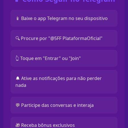
📱 Baixe o app Telegram no seu dispositivo
🔍 Procure por "@5FF PlataformaOficial"
👆 Toque em "Entrar" ou "Join"
🔔 Ative as notificações para não perder
nada
💬 Participe das conversas e interaja
🎁 Receba bônus exclusivos