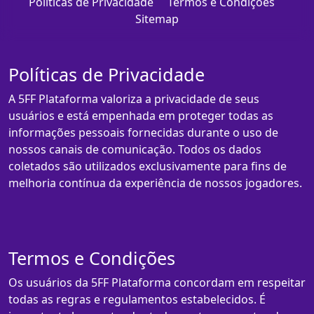
Políticas de Privacidade
Termos e Condições
Sitemap
Políticas de Privacidade
A 5FF Plataforma valoriza a privacidade de seus
usuários e está empenhada em proteger todas as
informações pessoais fornecidas durante o uso de
nossos canais de comunicação. Todos os dados
coletados são utilizados exclusivamente para fins de
melhoria contínua da experiência de nossos jogadores.
Termos e Condições
Os usuários da 5FF Plataforma concordam em respeitar
todas as regras e regulamentos estabelecidos. É