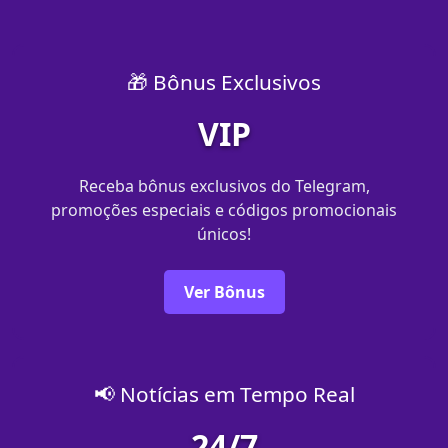
🎁 Bônus Exclusivos
VIP
Receba bônus exclusivos do Telegram,
promoções especiais e códigos promocionais
únicos!
Ver Bônus
📢 Notícias em Tempo Real
24/7