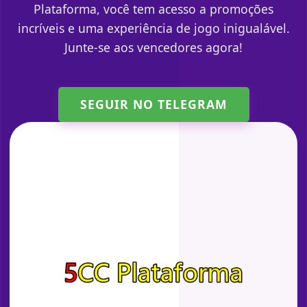
Plataforma, você tem acesso a promoções
incríveis e uma experiência de jogo inigualável.
Junte-se aos vencedores agora!
SEGUIR NO TELEGRAM