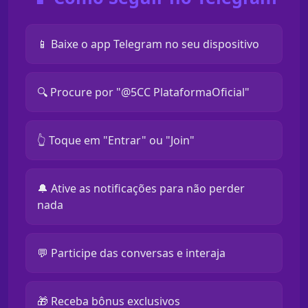
📱 Baixe o app Telegram no seu dispositivo
🔍 Procure por "@5CC PlataformaOficial"
👆 Toque em "Entrar" ou "Join"
🔔 Ative as notificações para não perder
nada
💬 Participe das conversas e interaja
🎁 Receba bônus exclusivos