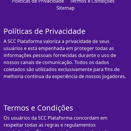
Políticas de Privacidade
Termos e Condições
Sitemap
Políticas de Privacidade
A 5CC Plataforma valoriza a privacidade de seus
usuários e está empenhada em proteger todas as
informações pessoais fornecidas durante o uso de
nossos canais de comunicação. Todos os dados
coletados são utilizados exclusivamente para fins de
melhoria contínua da experiência de nossos jogadores.
Termos e Condições
Os usuários da 5CC Plataforma concordam em
respeitar todas as regras e regulamentos