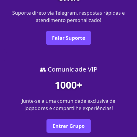
Suporte direto via Telegram, respostas rápidas e
atendimento personalizado!
Falar Suporte
👥 Comunidade VIP
1000+
Junte-se a uma comunidade exclusiva de
jogadores e compartilhe experiências!
Entrar Grupo