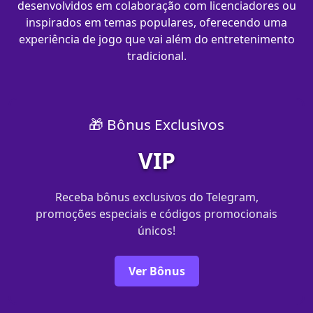
desenvolvidos em colaboração com licenciadores ou
inspirados em temas populares, oferecendo uma
experiência de jogo que vai além do entretenimento
tradicional.
🎁 Bônus Exclusivos
VIP
Receba bônus exclusivos do Telegram,
promoções especiais e códigos promocionais
únicos!
Ver Bônus