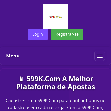
Login
Registrar-se
Menu
📱 599K.Com A Melhor
Plataforma de Apostas
Cadastre-se na 599K.Com para ganhar bônus no
cadastro e em cada recarga. Com a 599K.Com,