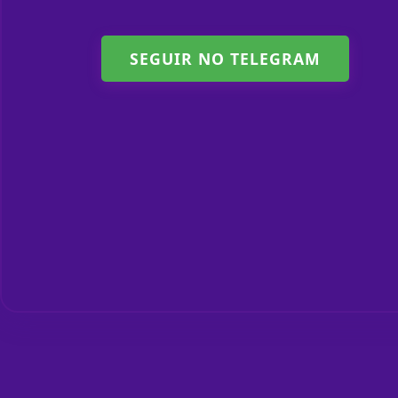
SEGUIR NO TELEGRAM