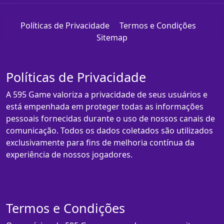
Políticas de Privacidade
Termos e Condições
Sitemap
Políticas de Privacidade
A 595 Game valoriza a privacidade de seus usuários e
está empenhada em proteger todas as informações
pessoais fornecidas durante o uso de nossos canais de
comunicação. Todos os dados coletados são utilizados
exclusivamente para fins de melhoria contínua da
experiência de nossos jogadores.
Termos e Condições