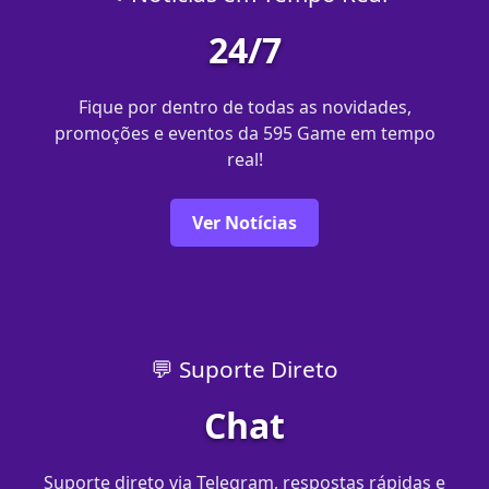
24/7
Fique por dentro de todas as novidades,
promoções e eventos da 595 Game em tempo
real!
Ver Notícias
💬 Suporte Direto
Chat
Suporte direto via Telegram, respostas rápidas e