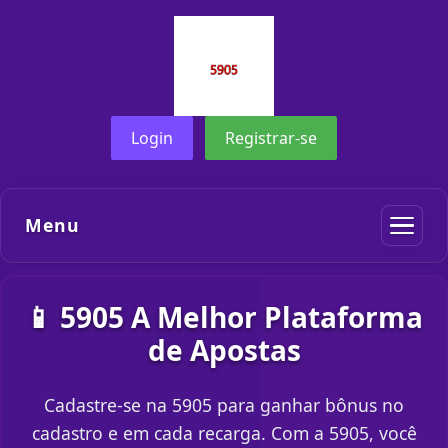
Login
Registrar-se
Menu
📱 5905 A Melhor Plataforma
de Apostas
Cadastre-se na 5905 para ganhar bônus no
cadastro e em cada recarga. Com a 5905, você