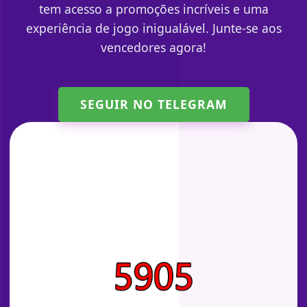
tem acesso a promoções incríveis e uma
experiência de jogo inigualável. Junte-se aos
vencedores agora!
SEGUIR NO TELEGRAM