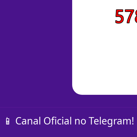
📱 Canal Oficial no Telegram!