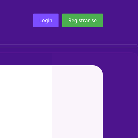
Login
Registrar-se