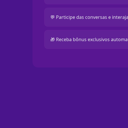
💬 Participe das conversas e interaj
🎁 Receba bônus exclusivos autom