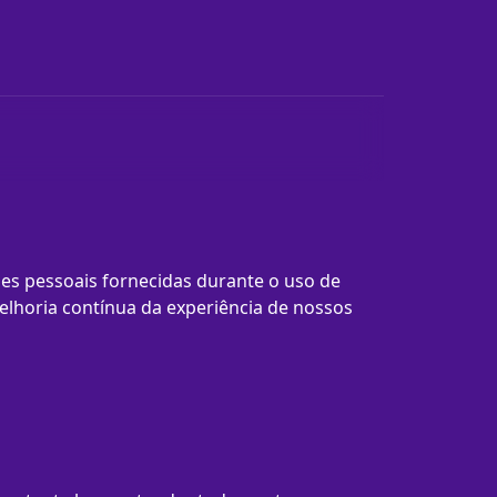
es pessoais fornecidas durante o uso de
elhoria contínua da experiência de nossos