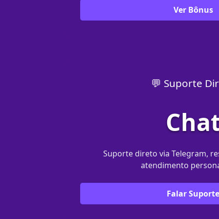
Ver Bônus
💬 Suporte Di
Cha
Suporte direto via Telegram, r
atendimento persona
Falar Suport