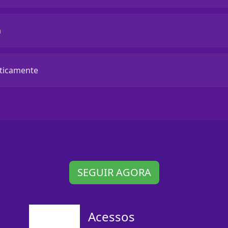
a
aticamente
SEGUIR AGORA
Acessos