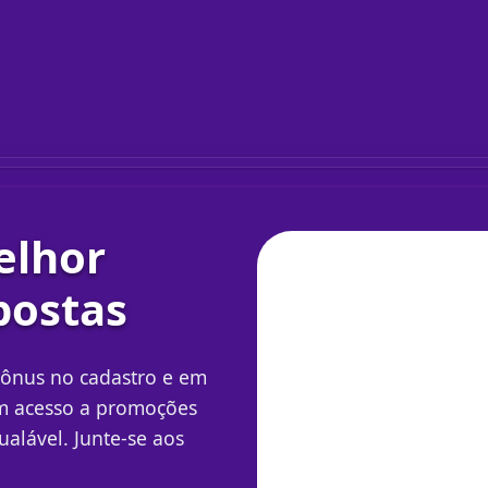
elhor
postas
bônus no cadastro e em
em acesso a promoções
ualável. Junte-se aos