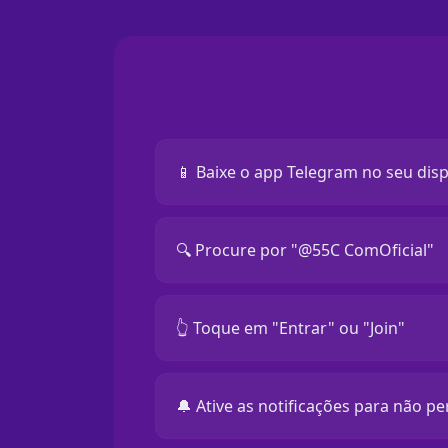
📱 Baixe o app Telegram no seu disp
🔍 Procure por "@55C ComOficial"
👆 Toque em "Entrar" ou "Join"
🔔 Ative as notificações para não p