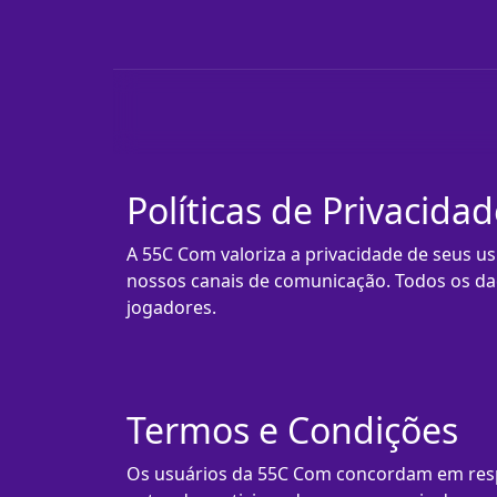
Políticas de Privacida
A 55C Com valoriza a privacidade de seus 
nossos canais de comunicação. Todos os dad
jogadores.
Termos e Condições
Os usuários da 55C Com concordam em respe