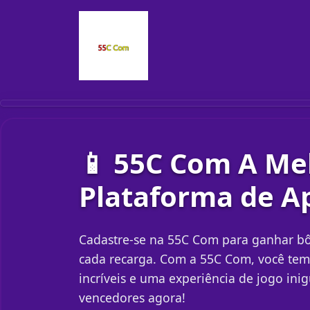
📱 55C Com A Me
Plataforma de A
Cadastre-se na 55C Com para ganhar b
cada recarga. Com a 55C Com, você te
incríveis e uma experiência de jogo inig
vencedores agora!