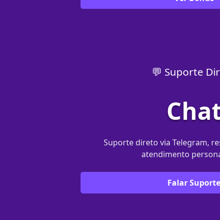
💬 Suporte Di
Cha
Suporte direto via Telegram, r
atendimento persona
Falar Suport