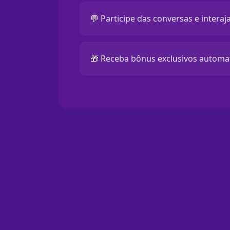
💬 Participe das conversas e interaj
🎁 Receba bônus exclusivos autom