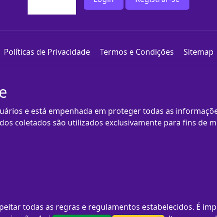
Políticas de Privacidade
Termos e Condições
Sitemap
de
usuários e está empenhada em proteger todas as informaçõe
os coletados são utilizados exclusivamente para fins de m
itar todas as regras e regulamentos estabelecidos. É imp