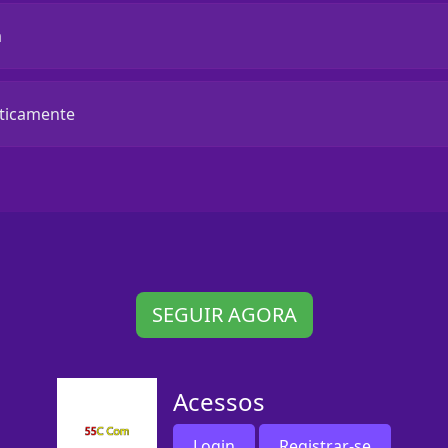
a
aticamente
SEGUIR AGORA
Acessos
Login
Registrar-se