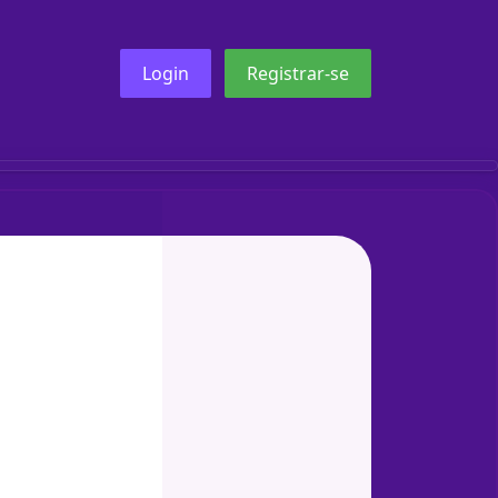
Login
Registrar-se