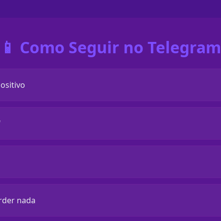
📱 Como Seguir no Telegram
ositivo
"
erder nada