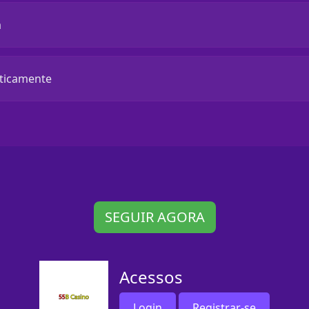
a
aticamente
SEGUIR AGORA
Acessos
Login
Registrar-se