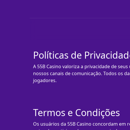
Políticas de Privacida
A 55B Casino valoriza a privacidade de seu
nossos canais de comunicação. Todos os dad
jogadores.
Termos e Condições
Os usuários da 55B Casino concordam em res