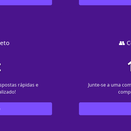
reto
👥 
t
espostas rápidas e
Junte-se a uma com
lizado!
compa
e