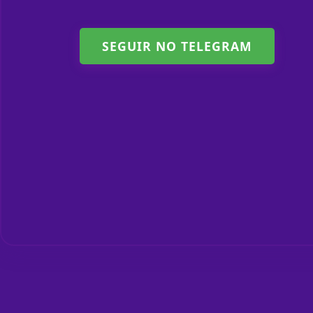
SEGUIR NO TELEGRAM