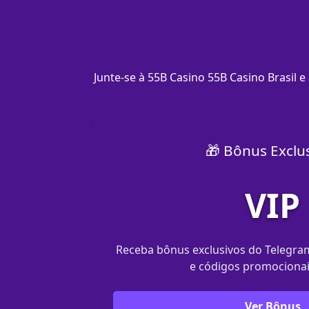
Junte-se à 55B Casino 55B Casino Brasil
🎁 Bônus Exclu
VIP
Receba bônus exclusivos do Telegra
e códigos promocionai
Ver Bônus