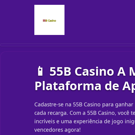
📱 55B Casino A 
Plataforma de A
Cadastre-se na 55B Casino para ganhar
cada recarga. Com a 55B Casino, você 
incríveis e uma experiência de jogo inig
vencedores agora!