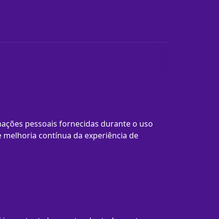
mações pessoais fornecidas durante o uso
e melhoria contínua da experiência de