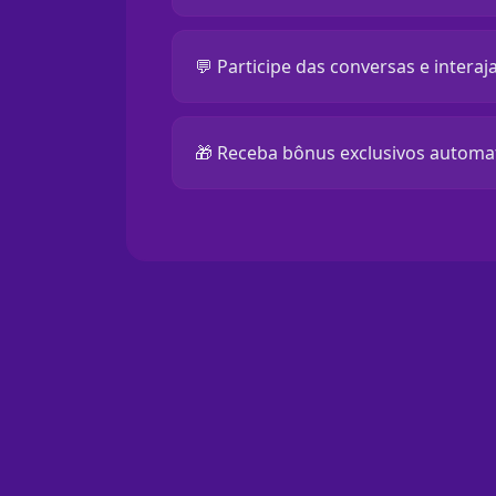
💬 Participe das conversas e interaj
🎁 Receba bônus exclusivos autom