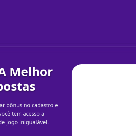
A Melhor
postas
ar bônus no cadastro e
você tem acesso a
e jogo inigualável.