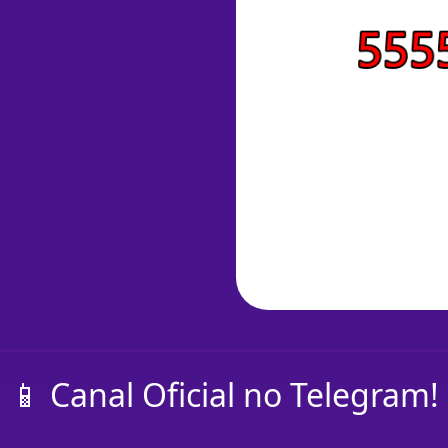
📱 Canal Oficial no Telegram!