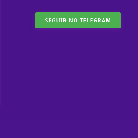
SEGUIR NO TELEGRAM