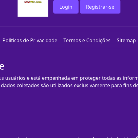
Login
Registrar-se
Políticas de Privacidade
Termos e Condições
Sitemap
de
eus usuários e está empenhada em proteger todas as infor
dados coletados são utilizados exclusivamente para fins d