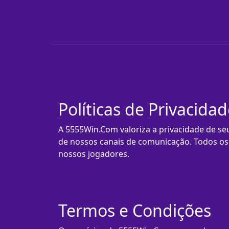
Políticas de Privacida
A 5555Win.Com valoriza a privacidade de s
de nossos canais de comunicação. Todos os 
nossos jogadores.
Termos e Condições