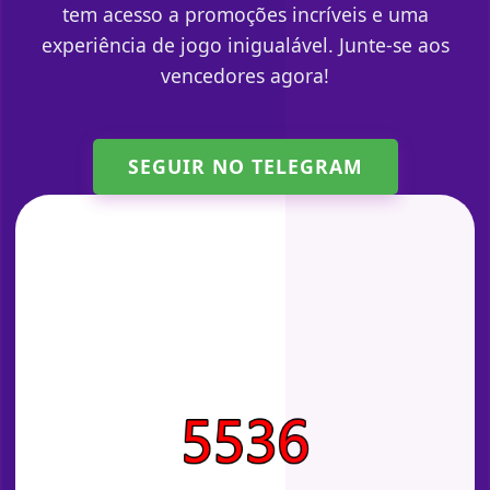
tem acesso a promoções incríveis e uma
experiência de jogo inigualável. Junte-se aos
vencedores agora!
SEGUIR NO TELEGRAM