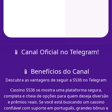
📱 Canal Oficial no Telegram!
📱 Benefícios do Canal
Descubra as vantagens de seguir a 5536 no Telegram
Cassino 5536 se mostra uma plataforma segura,
completa e cheia de opções para quem deseja diversão
e prêmios reais. Se você está buscando um cassino
confiável com suporte em português, grandes bônus e