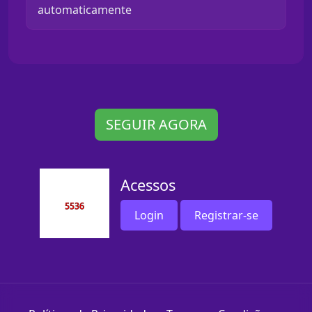
automaticamente
SEGUIR AGORA
Acessos
Login
Registrar-se