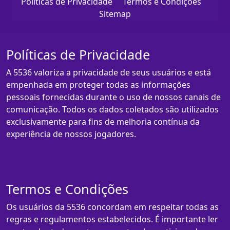
Políticas de Privacidade
Termos e Condições
Sitemap
Políticas de Privacidade
A 5536 valoriza a privacidade de seus usuários e está
empenhada em proteger todas as informações
pessoais fornecidas durante o uso de nossos canais de
comunicação. Todos os dados coletados são utilizados
exclusivamente para fins de melhoria contínua da
experiência de nossos jogadores.
Termos e Condições
Os usuários da 5536 concordam em respeitar todas as
regras e regulamentos estabelecidos. É importante ler