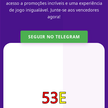
acesso a promoções incríveis e uma experiência
de jogo inigualável. Junte-se aos vencedores
agora!
SEGUIR NO TELEGRAM