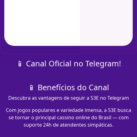
📱 Canal Oficial no Telegram!
📱 Benefícios do Canal
Descubra as vantagens de seguir a 53E no Telegram
Com jogos populares e variedade imensa, a 53E busca
se tornar o principal cassino online do Brasil — com
suporte 24h de atendentes simpáticas.