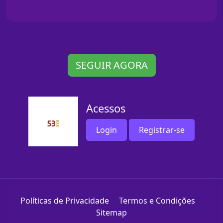
SEGUIR AGORA
Acessos
Login
Registrar-se
Políticas de Privacidade
Termos e Condições
Sitemap