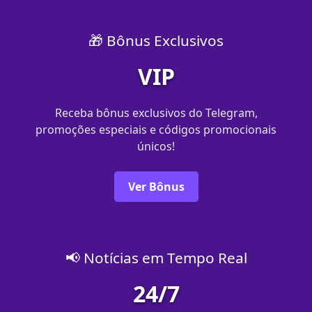
🎁 Bônus Exclusivos
VIP
Receba bônus exclusivos do Telegram,
promoções especiais e códigos promocionais
únicos!
Ver Bônus
📢 Notícias em Tempo Real
24/7