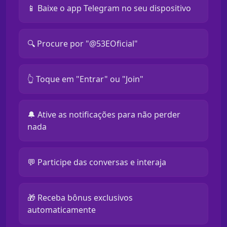
📱 Baixe o app Telegram no seu dispositivo
🔍 Procure por "@53EOficial"
👆 Toque em "Entrar" ou "Join"
🔔 Ative as notificações para não perder
nada
💬 Participe das conversas e interaja
🎁 Receba bônus exclusivos
automaticamente