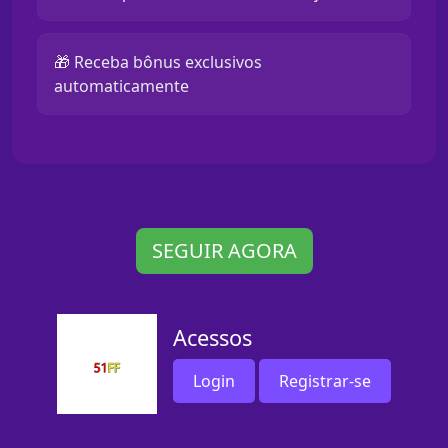
🎁 Receba bônus exclusivos
automaticamente
SEGUIR AGORA
Acessos
Login
Registrar-se