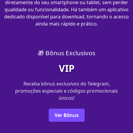
diretamente do seu smartphone ou tablet, sem perder
qualidade ou funcionalidade. Há também um aplicativo
dedicado disponível para download, tornando o acesso
ainda mais rápido e prático.
🎁 Bônus Exclusivos
VIP
Receba bônus exclusivos do Telegram,
promoções especiais e códigos promocionais
únicos!
Ver Bônus