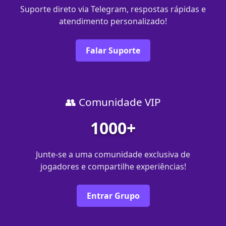
Suporte direto via Telegram, respostas rápidas e
atendimento personalizado!
Falar Suporte
👥 Comunidade VIP
1000+
Junte-se a uma comunidade exclusiva de
jogadores e compartilhe experiências!
Entrar Grupo