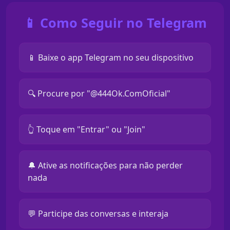
📱 Como Seguir no Telegram
📱 Baixe o app Telegram no seu dispositivo
🔍 Procure por "@444Ok.ComOficial"
👆 Toque em "Entrar" ou "Join"
🔔 Ative as notificações para não perder
nada
💬 Participe das conversas e interaja