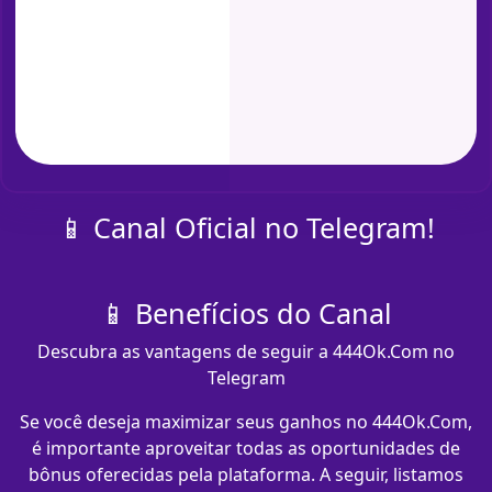
📱 Canal Oficial no Telegram!
📱 Benefícios do Canal
Descubra as vantagens de seguir a 444Ok.Com no
Telegram
Se você deseja maximizar seus ganhos no 444Ok.Com,
é importante aproveitar todas as oportunidades de
bônus oferecidas pela plataforma. A seguir, listamos