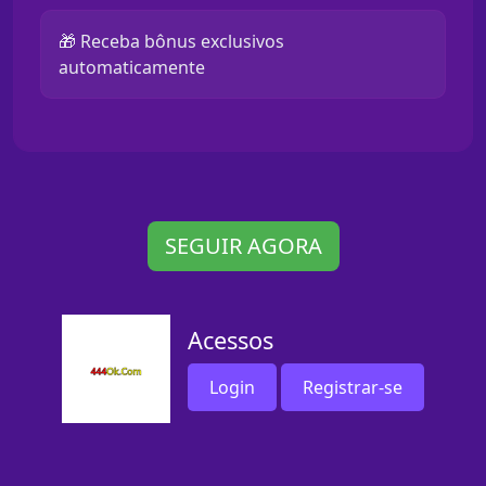
🎁 Receba bônus exclusivos
automaticamente
SEGUIR AGORA
Acessos
Login
Registrar-se