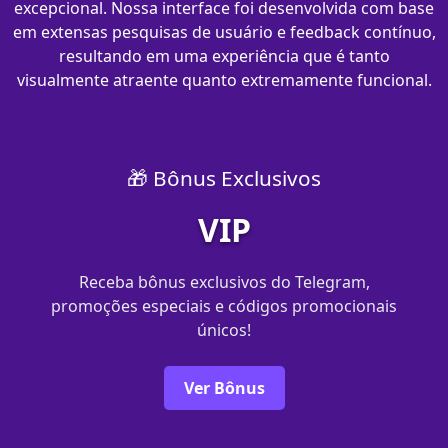
excepcional. Nossa interface foi desenvolvida com base
em extensas pesquisas de usuário e feedback contínuo,
resultando em uma experiência que é tanto
visualmente atraente quanto extremamente funcional.
🎁 Bônus Exclusivos
VIP
Receba bônus exclusivos do Telegram,
promoções especiais e códigos promocionais
únicos!
Ver Bônus