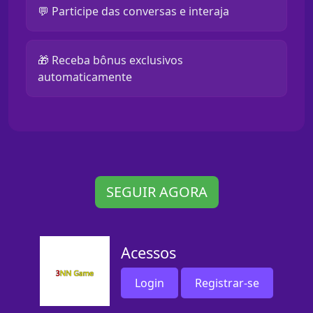
💬 Participe das conversas e interaja
🎁 Receba bônus exclusivos
automaticamente
SEGUIR AGORA
Acessos
Login
Registrar-se