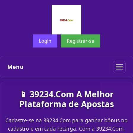
Login
Registrar-se
Menu
📱 39234.Com A Melhor
Plataforma de Apostas
Cadastre-se na 39234.Com para ganhar bônus no
cadastro e em cada recarga. Com a 39234.Com,