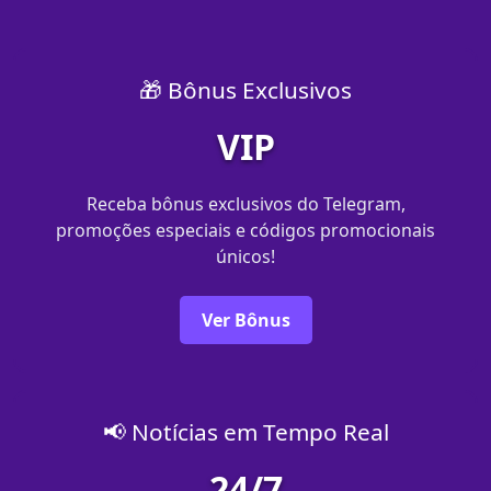
🎁 Bônus Exclusivos
VIP
Receba bônus exclusivos do Telegram,
promoções especiais e códigos promocionais
únicos!
Ver Bônus
📢 Notícias em Tempo Real
24/7