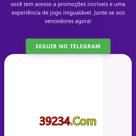
você tem acesso a promoções incríveis e uma
experiência de jogo inigualável. Junte-se aos
vencedores agora!
SEGUIR NO TELEGRAM