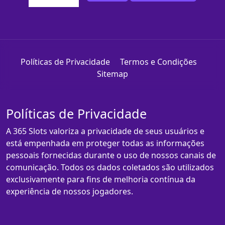
Políticas de Privacidade
Termos e Condições
Sitemap
Políticas de Privacidade
A 365 Slots valoriza a privacidade de seus usuários e
está empenhada em proteger todas as informações
pessoais fornecidas durante o uso de nossos canais de
comunicação. Todos os dados coletados são utilizados
exclusivamente para fins de melhoria contínua da
experiência de nossos jogadores.