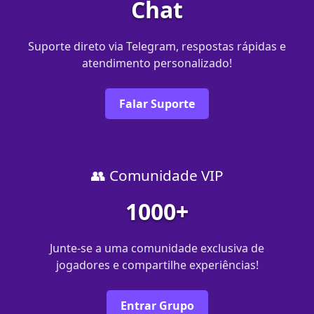
Chat
Suporte direto via Telegram, respostas rápidas e
atendimento personalizado!
Falar Suporte
👥 Comunidade VIP
1000+
Junte-se a uma comunidade exclusiva de
jogadores e compartilhe experiências!
Entrar Grupo