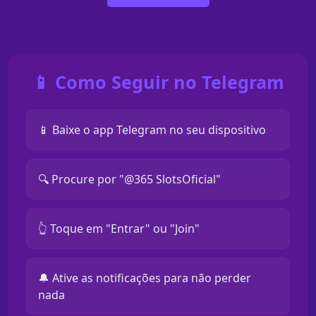
📱 Como Seguir no Telegram
📱 Baixe o app Telegram no seu dispositivo
🔍 Procure por "@365 SlotsOficial"
👆 Toque em "Entrar" ou "Join"
🔔 Ative as notificações para não perder
nada