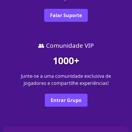
Falar Suporte
👥 Comunidade VIP
1000+
Junte-se a uma comunidade exclusiva de
jogadores e compartilhe experiências!
Entrar Grupo