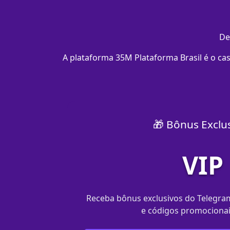
De
A plataforma 35M Plataforma Brasil é o ca
🎁 Bônus Exclu
VIP
Receba bônus exclusivos do Telegra
e códigos promocionai