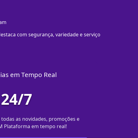
ram
destaca com segurança, variedade e serviço
cias em Tempo Real
24/7
e todas as novidades, promoções e
M Plataforma em tempo real!