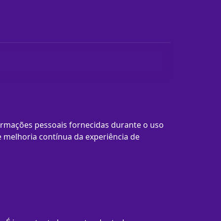
ormações pessoais fornecidas durante o uso
e melhoria contínua da experiência de