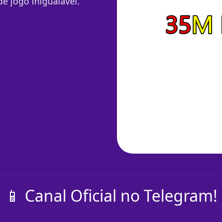
e jogo inigualável.
📱 Canal Oficial no Telegram!