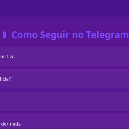
📱 Como Seguir no Telegram
ositivo
icial"
erder nada