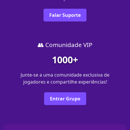
Falar Suporte
👥 Comunidade VIP
1000+
Junte-se a uma comunidade exclusiva de
jogadores e compartilhe experiências!
Entrar Grupo