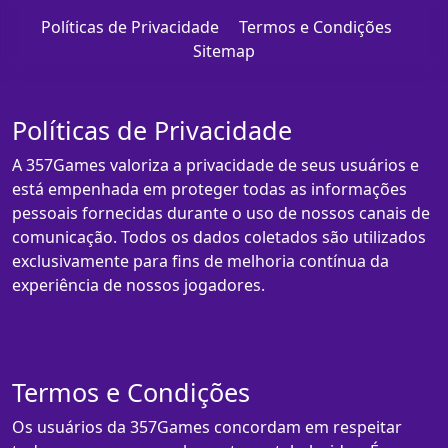
Políticas de Privacidade
Termos e Condições
Sitemap
Políticas de Privacidade
A 357Games valoriza a privacidade de seus usuários e
está empenhada em proteger todas as informações
pessoais fornecidas durante o uso de nossos canais de
comunicação. Todos os dados coletados são utilizados
exclusivamente para fins de melhoria contínua da
experiência de nossos jogadores.
Termos e Condições
Os usuários da 357Games concordam em respeitar