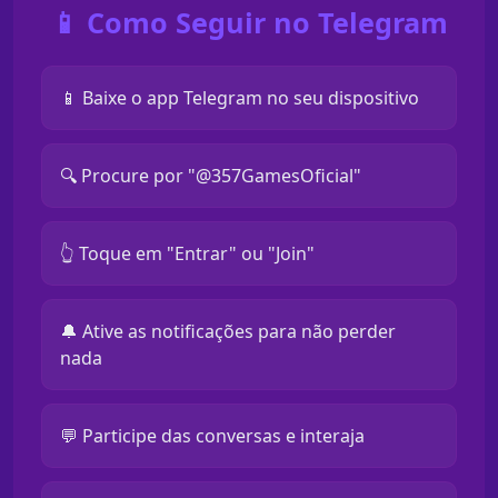
📱 Como Seguir no Telegram
📱 Baixe o app Telegram no seu dispositivo
🔍 Procure por "@357GamesOficial"
👆 Toque em "Entrar" ou "Join"
🔔 Ative as notificações para não perder
nada
💬 Participe das conversas e interaja