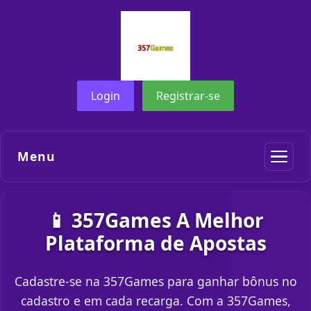
Login
Registrar-se
Menu
📱 357Games A Melhor
Plataforma de Apostas
Cadastre-se na 357Games para ganhar bônus no
cadastro e em cada recarga. Com a 357Games,