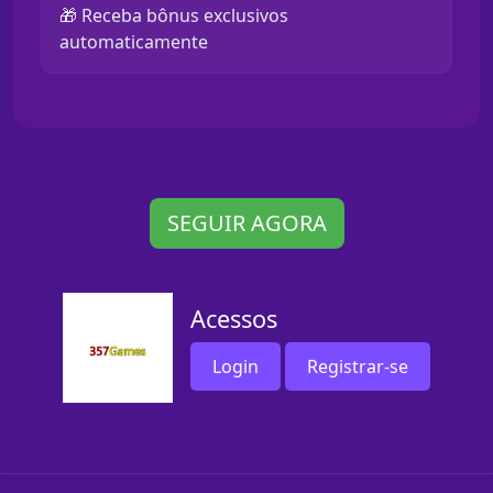
🎁 Receba bônus exclusivos
automaticamente
SEGUIR AGORA
Acessos
Login
Registrar-se