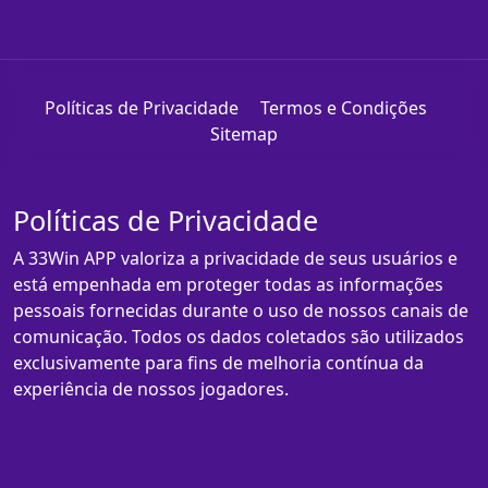
Políticas de Privacidade
Termos e Condições
Sitemap
Políticas de Privacidade
A 33Win APP valoriza a privacidade de seus usuários e
está empenhada em proteger todas as informações
pessoais fornecidas durante o uso de nossos canais de
comunicação. Todos os dados coletados são utilizados
exclusivamente para fins de melhoria contínua da
experiência de nossos jogadores.