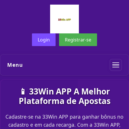
Login
Registrar-se
Menu
📱 33Win APP A Melhor
Plataforma de Apostas
Cadastre-se na 33Win APP para ganhar bônus no
cadastro e em cada recarga. Com a 33Win APP,