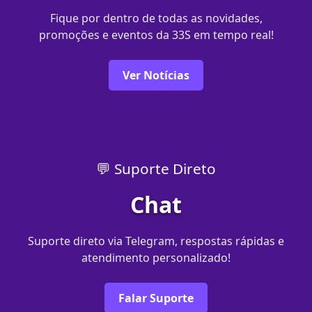
Fique por dentro de todas as novidades,
promoções e eventos da 33S em tempo real!
Ver Notícias
💬 Suporte Direto
Chat
Suporte direto via Telegram, respostas rápidas e
atendimento personalizado!
Falar Suporte