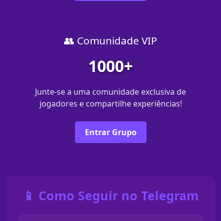
👥 Comunidade VIP
1000+
Junte-se a uma comunidade exclusiva de
jogadores e compartilhe experiências!
Entrar Grupo
📱 Como Seguir no Telegram