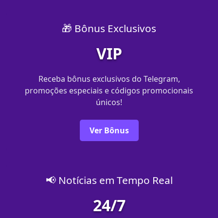
🎁 Bônus Exclusivos
VIP
Receba bônus exclusivos do Telegram,
promoções especiais e códigos promocionais
únicos!
Ver Bônus
📢 Notícias em Tempo Real
24/7