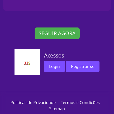
SEGUIR AGORA
Acessos
Login
Registrar-se
Políticas de Privacidade
Termos e Condições
Sitemap