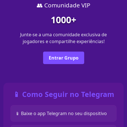
👥 Comunidade VIP
1000+
Junte-se a uma comunidade exclusiva de
jogadores e compartilhe experiências!
Entrar Grupo
📱 Como Seguir no Telegram
📱 Baixe o app Telegram no seu dispositivo