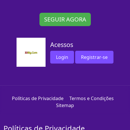
SEGUIR AGORA
Acessos
Login
Registrar-se
Políticas de Privacidade
Termos e Condições
Sitemap
Políticas de Privacidade