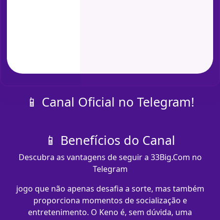
📱 Canal Oficial no Telegram!
📱 Benefícios do Canal
Descubra as vantagens de seguir a 33Big.Com no
Telegram
jogo que não apenas desafia a sorte, mas também
proporciona momentos de socialização e
entretenimento. O Keno é, sem dúvida, uma